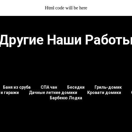
Html code will be here
Другие Наши Работ
Баня из сруба
СПА чан
Беседки
Гриль-домик
 и гаражи
Дачные летние домики
Кровати домики
Барбекю Лодка