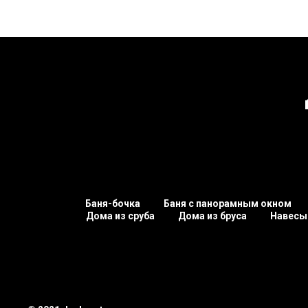
Баня-бочка
Баня с панорамным окном
Дома из сруба
Дома из бруса
Навесы